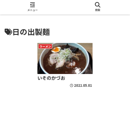
酒呑 ChuDoooN Web
メニュー
検索
日の出製麺
ラーメン
いそのかづお
2021.05.01