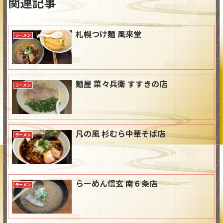
関連記事
札幌つけ麺 風來堂
ラーメン
麺屋 菜々兵衛 すすきの店
ラーメン
凡の風 杉むら中華そば店
ラーメン
らーめん信玄 南６条店
ラーメン