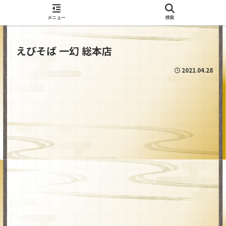
酒呑 ChuDoooN Web
メニュー
検索
えびそば 一幻 総本店
2021.04.28