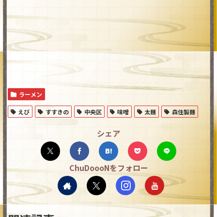
ラーメン
えび
すすきの
中央区
味噌
太麺
森住製麺
シェア
ChuDoooNをフォロー