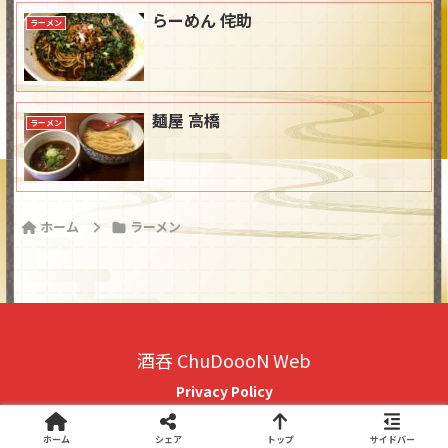
らーめん 侘助
ラーメン
麺屋 高橋
ラーメン
ホーム
ラーメン
酒呑 ChuDoooN Web
Privacy Policy
© 2018 酒呑 ChuDoooN Web.
ホーム
シェア
トップ
サイドバー