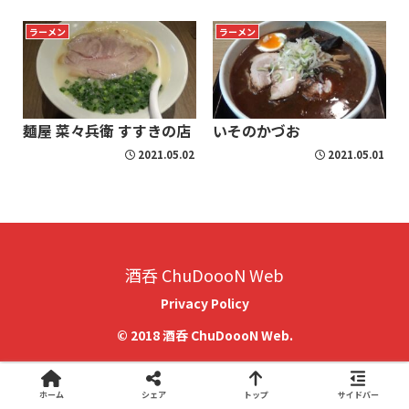
ラーメン
ラーメン
麺屋 菜々兵衛 すすきの店
いそのかづお
2021.05.02
2021.05.01
酒呑 ChuDoooN Web
Privacy Policy
© 2018 酒呑 ChuDoooN Web.
ホーム
シェア
トップ
サイドバー