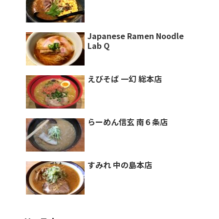
Japanese Ramen Noodle
Lab Q
えびそば 一幻 総本店
らーめん信玄 南６条店
すみれ 中の島本店