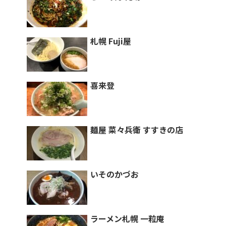
札幌 Fuji屋
喜来登
麺屋 菜々兵衛 すすきの店
いそのかづお
ラーメン札幌 一粒庵