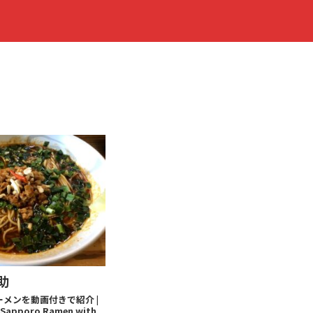
助
メンを動画付きで紹介 |
Sapporo Ramen with