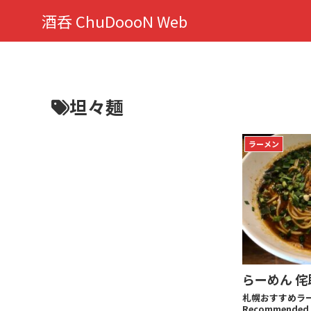
酒呑 ChuDoooN Web
坦々麺
ラーメン
らーめん 侘
札幌おすすめラー
Recommended 