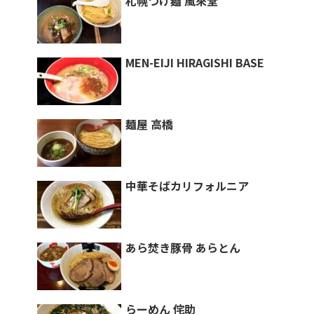
札幌つけ麺 風來堂
MEN-EIJI HIRAGISHI BASE
麺屋 高橋
中華そばカリフォルニア
あら焚き豚骨 あらとん
らーめん 侘助