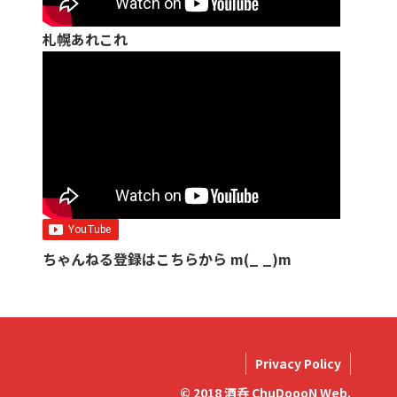
札幌あれこれ
ちゃんねる登録はこちらから m(_ _)m
Privacy Policy
© 2018 酒呑 ChuDoooN Web.