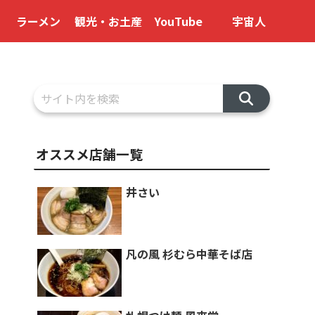
ラーメン
観光・お土産
YouTube
宇宙人
オススメ店舗一覧
井さい
凡の風 杉むら中華そば店