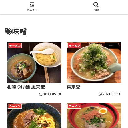
酒呑 ChuDoooN Web
メニュー
検索
味噌
ラーメン
ラーメン
札幌つけ麺 風來堂
喜来登
2021.05.10
2021.05.03
ラーメン
ラーメン