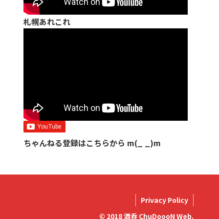
札幌あれこれ
ちゃんねる登録はこちらから m(_ _)m
Privacy Policy
© 2018 酒呑 ChuDoooN Web.