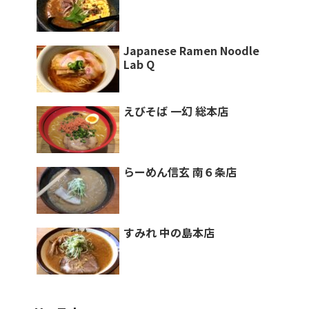
Japanese Ramen Noodle
Lab Q
えびそば 一幻 総本店
らーめん信玄 南６条店
すみれ 中の島本店