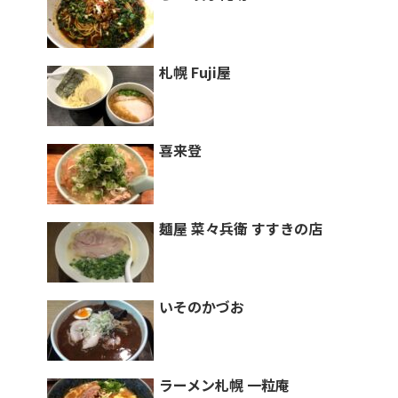
札幌 Fuji屋
喜来登
麺屋 菜々兵衛 すすきの店
いそのかづお
ラーメン札幌 一粒庵