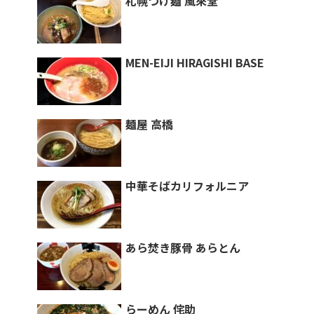
札幌つけ麺 風來堂
MEN-EIJI HIRAGISHI BASE
麺屋 高橋
中華そばカリフォルニア
あら焚き豚骨 あらとん
らーめん 侘助