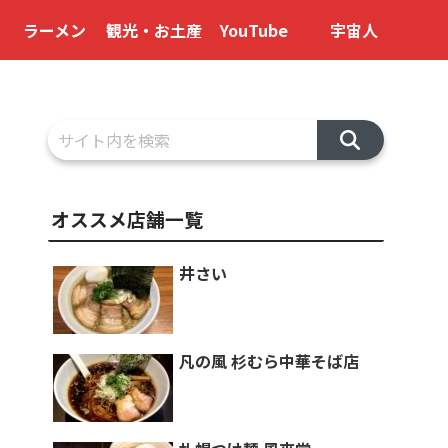
ラーメン
観光・お土産
YouTube
宇宙人
オススメ店舗一覧
井さい
凡の風 杉むら中華そば店